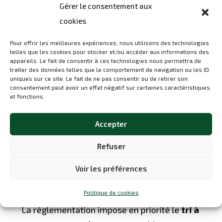
Gérer le consentement aux
cookies
Pour offrir les meilleures expériences, nous utilisons des technologies
telles que les cookies pour stocker et/ou accéder aux informations des
En France, la
gestion des déchets en
appareils. Le fait de consentir à ces technologies nous permettra de
traiter des données telles que le comportement de navigation ou les ID
entreprise
repose sur un principe simple :
uniques sur ce site. Le fait de ne pas consentir ou de retirer son
consentement peut avoir un effet négatif sur certaines caractéristiques
chaque producteur est responsable de ses
et fonctions.
déchets jusqu’à leur élimination ou leur
valorisation finale. Même si une entreprise
Accepter
fait appel à un prestataire, elle reste
Refuser
juridiquement responsable. Cette règle vise
à garantir une meilleure maîtrise des
Voir les préférences
impacts environnementaux.
Politique de cookies
La réglementation impose en priorité le
tri à